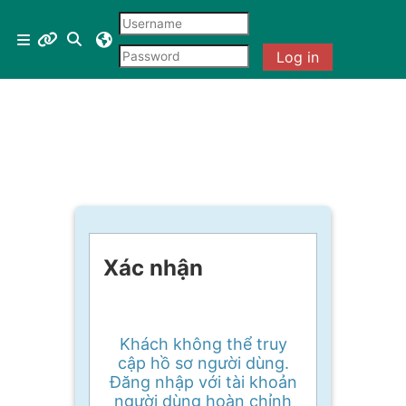
Chuyển tới nội dung chính
Menu 1
Chuyển đổi chọn tìm kiếm
Bảng điều khiển cạnh
Log in
Tài liệu mở
Xác nhận
Khách không thể truy
cập hồ sơ người dùng.
Đăng nhập với tài khoản
người dùng hoàn chỉnh